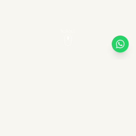
SCROLL
ESPERIENZE AUTENTICHE
Avventure indimenticabili a
cavallo