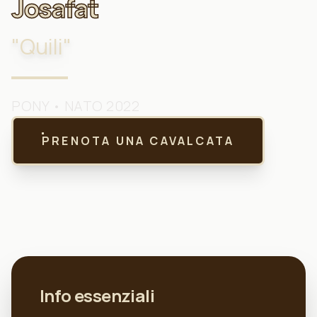
Josafat
"
Quili
"
PONY
• NATO 2022
PRENOTA UNA CAVALCATA
Info essenziali