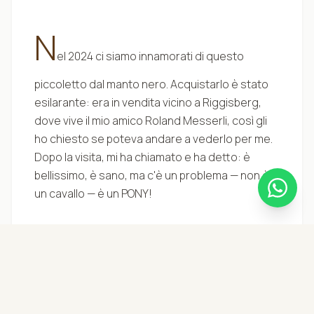
“
N
el 2024 ci siamo innamorati di questo
piccoletto dal manto nero. Acquistarlo è stato
esilarante: era in vendita vicino a Riggisberg,
dove vive il mio amico Roland Messerli, così gli
ho chiesto se poteva andare a vederlo per me.
Dopo la visita, mi ha chiamato e ha detto: è
bellissimo, è sano, ma c'è un problema — non è
un cavallo — è un PONY!
E vista la grande richiesta di un pony da parte
dei nostri tre bambini, non abbiamo proprio
saputo resistere!
Un cavallino con un cuore enorme; ci ha messo