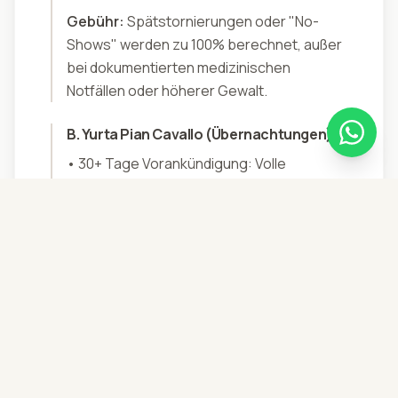
Gebühr:
Spätstornierungen oder "No-
Shows" werden zu 100% berechnet, außer
bei dokumentierten medizinischen
Notfällen oder höherer Gewalt.
B. Yurta Pian Cavallo (Übernachtungen)
•
30+ Tage Vorankündigung: Volle
Rückerstattung (100%).
•
30 bis 14 Tage Vorankündigung: 50%
Rückerstattung.
•
Weniger als 14 Tage Vorankündigung:
Nicht erstattungsfähig, außer bei
dokumentierten medizinischen Notfällen
oder höherer Gewalt.
C. Wetterbedingungen (Höhere Gewalt)